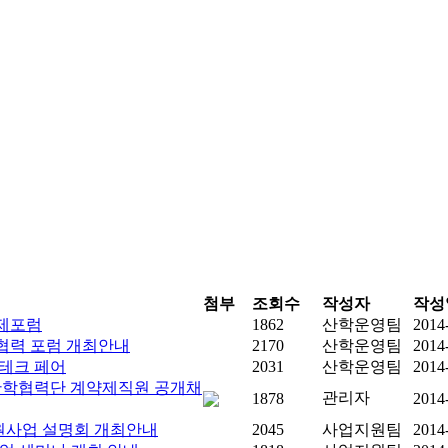
첨부
조회수
작성자
작성
국제포럼
1862
산학운영팀
2014
학협력 포럼 개최안내
2170
산학운영팀
2014
 테크 페어
2031
산학운영팀
2014
학협력단 계약제직원 공개채
관리자
1878
2014
지원사업 설명회 개최안내
2045
사업지원팀
2014