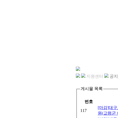
지원센터
공지
게시물 목록
번호
[마감]대
117
원(고령군