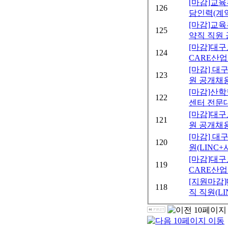
[마감]교
126
담인력(계약
[마감]교
125
약직 직원 
[마감]대
124
CARE산업
[마감] 
123
원 공개채용
[마감]산
122
센터 전문대
[마감]대
121
원 공개채용
[마감] 
120
원(LINC+
[마감]대
119
CARE산업
[지원마감
118
직 직원(LI