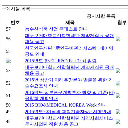
게시물 목록
공지사항 목록
번호
제목
첨부
57
농수산식품 창업 콘테스트 안내
대구보건대학교산학협력단 계약제직원 공개
56
채용 공고
한국연구재단 "新연구비관리시스템" 네이밍
55
공모 안내
2015년도 한-EU R&D Fair 개최 알림
대구보건대학교산학협력단 계약제직원 공개
53
채용 공고
2015년 상반기 미래유망분야 발굴을 위한 기
52
술수요조사 안내
2016년도 정부연구개발투자 방향 및 기준(안)
51
공청회 개최안내
50
2015 BIO&MEDICAL KOREA Week 안내
49
2015년도 <이달의 과학기술자상> 시행안내
대구보건대학교산학협력단 지역사회서비스
48
투자사업단 직원 채용 공고