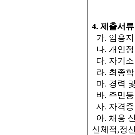
4. 제출서류
가. 임용지
나. 개인정
다. 자기소
라. 최종학
마. 경력 
바. 주민등
사. 자격증
아. 채용 
신체적,정