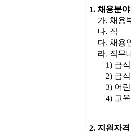
1. 채용분야
가. 채용
나. 직 위
다. 채용인
라. 직무
1) 급식소
2) 급식소
3) 어린
4) 교육
2. 지원자격