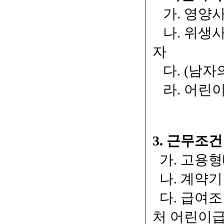
가. 영양사
나. 위생사
자
다. (남자
라. 어린
3. 근무조건
가. 고용형
나. 계약기간 :
다. 급여조
처 어린이