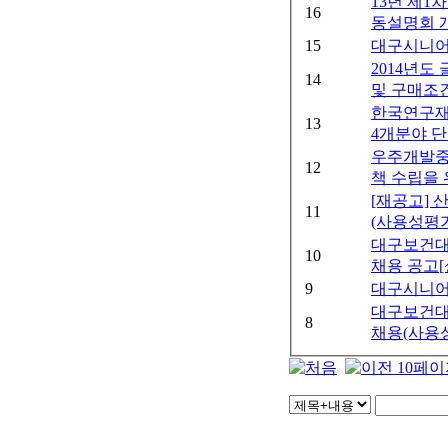
13년 제1
16
동설명회 개
15
대구시니어
2014년
14
및 구매조건
한국연구재
13
4개분야 단
우주개발중
12
책 수립을
[재공고]
11
(사용성평
대구보건대
10
채용 공고[
9
대구시니어
대구보건대
8
채용(사용