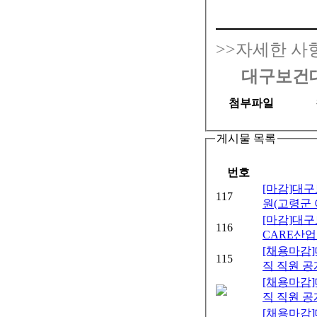
>>자세한 사
대구보건
첨부파일
게시물 목록
번호
[마감]대
117
원(고령군
[마감]대
116
CARE산업
[채용마감
115
직 직원 공
[채용마감
직 직원 공
[채용마감