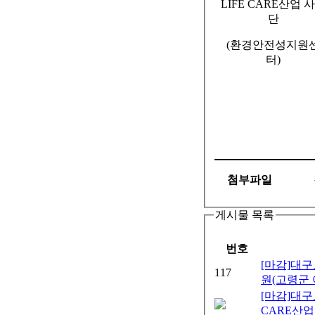
LIFE CARE
산업 
단
(
환경안전성지원
터
)
첨부파일
게시물 목록
번호
[마감]대
117
원(고령군
[마감]대
CARE산업