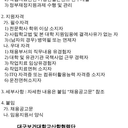
3)
정부재정지원과제 수행 및 관리
2.
지원자격
가
.
필수자격
1) 전문학사 학위 이상 소지자
2) 사립학교법 및 본 대학 지원임용에 결격사유가 없는 자
3) (
남자의 경우
)
병역필 또는 면제자
나
.
우대 자격
1) 채용부서의 직무내용 유경험자
2)
대학 및 유관기관 국책사업 근무
경력자
3) 작업치료 임상유경험자
4)
작업치료면허 소지자
5) ITQ
자격증 또는 컴퓨터활용능력
자격증 소지자
6) 운전면허소지자
3.
세부사항
:
자세한 내용은 붙임
“
채용공고문
”
참조
4.
붙임
가
.
채용공고문
나
.
임용지원서 양식
대구보건대학교산학협력단