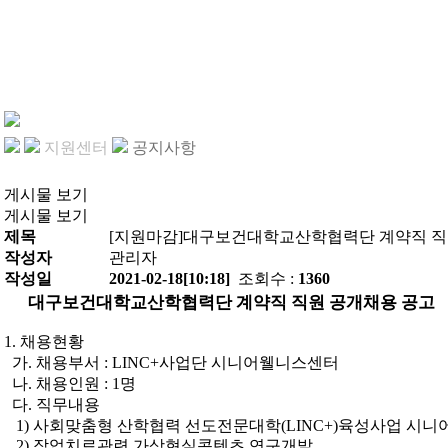
지원센터
공지사항
게시물 보기
게시물 보기
제목
[지원마감]대구보건대학교산학협력단 계약직 직원
작성자
관리자
작성일
2021-02-18[10:18]
조회수 :
1360
대구보건대학교산학협력단 계약직 직원
공개채용 공고
1.
채용현황
가
.
채용부서
: LINC+
사업단 시니어웰니스센터
나
.
채용인원
: 1
명
다
.
직무내용
1)
사회맞춤형 산학협력 선도전문대학
(LINC+)
육성사업
시니
2)
작업치료관련 가상현실콘텐츠 연구개발