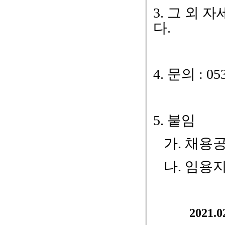
3.
그 외 자
다
.
4. 문의 : 05
5.
붙임
가
.
채용
나
.
임용지
2021.02