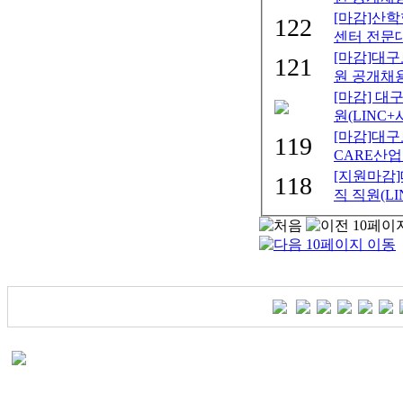
[마감]산
122
센터 전문대
[마감]대
121
원 공개채용
[마감] 
원(LINC+
[마감]대
119
CARE산업
[지원마감
118
직 직원(LI