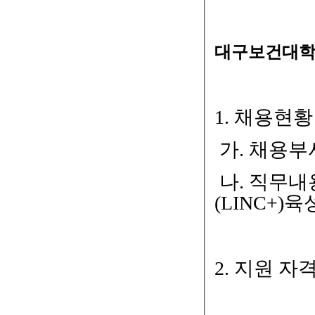
대구보건대학
1.
채용현황
가
.
채용부
나
.
직무내용
(LINC+)
육
2.
지원 자