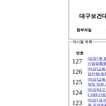
대구보건대
첨부파일
게시물 목록
번호
[모집] 펫
127
산업맞춤형 
[마감]교
126
담인력(계약
[마감]교
125
약직 직원 
[마감]대
124
CARE산업
[마감] 
123
원 공개채용