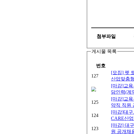
첨부파일
게시물 목록
번호
[모집] 펫
127
산업맞춤형 
[마감]교
담인력(계약
[마감]교
125
약직 직원 
[마감]대
124
CARE산업
[마감] 
123
원 공개채용